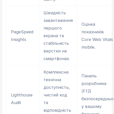
Швидкість
завантаження
Оцінка
першого
PageSpeed
показників
екрана та
Insights
Core Web Vitals
стабільність
mobile.
верстки на
смартфонах.
Комплексна
Панель
технічна
розробника
доступність,
(F12)
Lighthouse
чистий код
безпосередньо
Audit
та
у вашому
відповідність
браузері