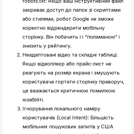
robots.txt: Якщо ваш інструктивний файл
закриває доступ до папок зі скриптами
або стилями, робот Google не зможе
коректно відрендерити мобільну
сторінку. Він побачить її “поламаною” і
знизить у рейтингу.
Неадаптовані відео та складні таблиці:
Якщо відеоплеєр або прайс-лист не
реагують на розмір екрана і змушують
користувача гортати сторінку праворуч,
це вважається критичною помилкою
юзабіліті.
Ігнорування локального наміру
користувачів (Local Intent): Більшість
мобільних пошукових запитів у США