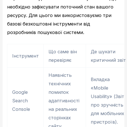
необхідно зафіксувати поточний стан вашого
ресурсу. Для цього ми використовуємо три
базові безкоштовні інструменти від
розробників пошукової системи.
Що саме він
Де шукати
Інструмент
перевіряє
критичний звіт
Наявність
Вкладка
технічних
«Mоbile
Google
помилок
Usability» (Звіт
Search
адаптивності
про зручність
Console
на реальних
для мобільних
сторінках
пристроїв).
сайту.