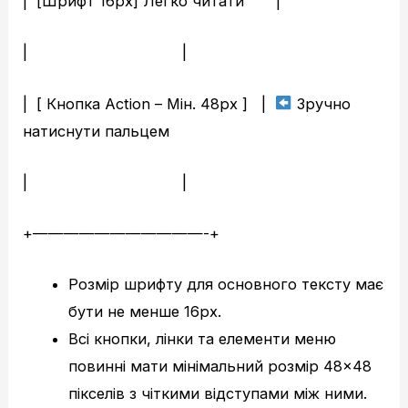
| [Шрифт 16px] Легко читати |
| |
| [ Кнопка Action – Мін. 48px ] |
Зручно
натиснути пальцем
| |
+———————————-+
Розмір шрифту для основного тексту має
бути не менше 16px.
Всі кнопки, лінки та елементи меню
повинні мати мінімальний розмір 48×48
пікселів з чіткими відступами між ними.