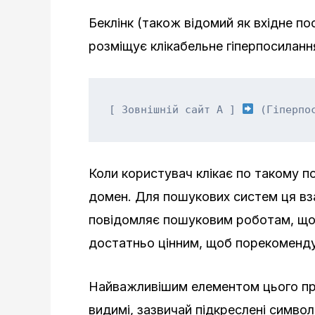
Беклінк (також відомий як вхідне п
розміщує клікабельне гіперпосиланн
[ Зовнішній сайт А ] 
 (Гіперпо
Коли користувач клікає по такому п
домен. Для пошукових систем ця вз
повідомляє пошуковим роботам, що
достатньо цінним, щоб порекомендув
Найважливішим елементом цього про
видимі, зазвичай підкреслені символи