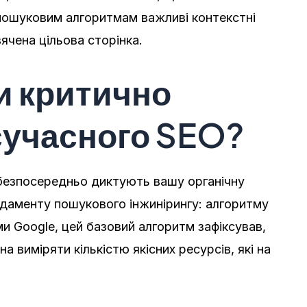
пошуковим алгоритмам важливі контекстні
вячена цільова сторінка.
и критично
сучасного SEO?
 безпосередньо диктують вашу органічну
ндаменту пошукового інжинірингу: алгоритму
 Google, цей базовий алгоритм зафіксував,
 виміряти кількістю якісних ресурсів, які на