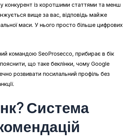
у конкурент із коротшими статтями та менш
нжується вище за вас, відповідь майже
альної маси. У нього просто більше цифрових
ний командою SeoProsecco, прибирає в бік
пояснити, що таке беклінки, чому Google
зпечно розвивати посилальний профіль без
нкції.
інк? Система
комендацій