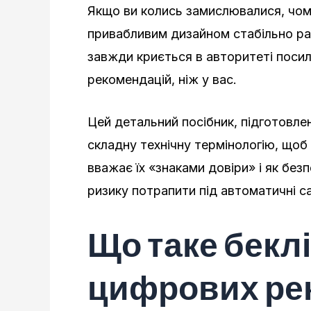
Якщо ви колись замислювалися, чом
привабливим дизайном стабільно ра
завжди криється в авторитеті посил
рекомендацій, ніж у вас.
Цей детальний посібник, підготовле
складну технічну термінологію, щоб 
вважає їх «знаками довіри» і як бе
ризику потрапити під автоматичні са
Що таке бекл
цифрових ре