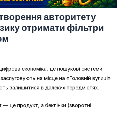
Створення авторитету
изику отримати фільтри
ем
 цифрова економіка, де пошукові системи
 заслуговують на місце на «Головній вулиці»
мають залишитися в далеких передмістях.
т — це продукт, а беклінки (зворотні