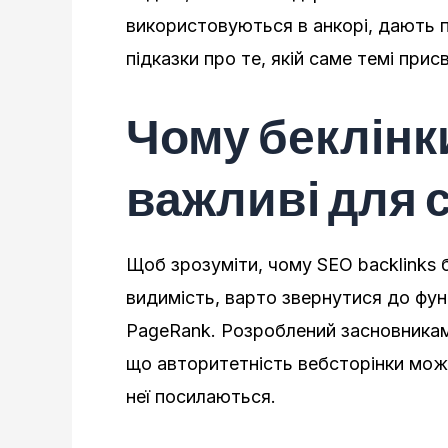
використовуються в анкорі, дають 
підказки про те, якій саме темі прис
Чому беклінк
важливі для 
Щоб зрозуміти, чому SEO backlinks
видимість, варто звернутися до фу
PageRank. Розроблений засновниками
що авторитетність вебсторінки можна
неї посилаються.