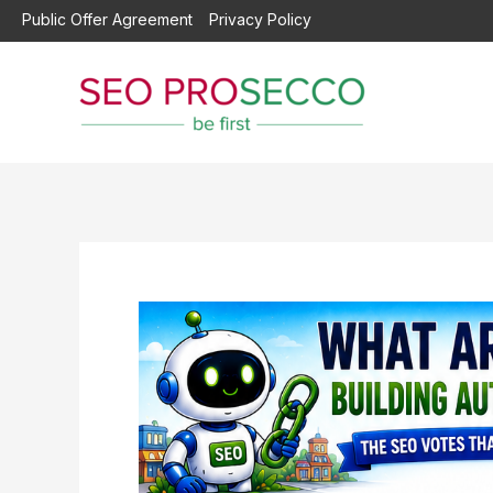
Перейти
Public Offer Agreement
Privacy Policy
до
вмісту