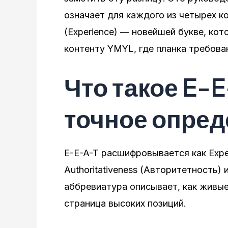
означает для каждого из четырех к
(Experience) — новейшей букве, ко
контенту YMYL, где планка требова
Что такое E-E
точное опре
E-E-A-T расшифровывается как Exper
Authoritativeness (Авторитетность) 
аббревиатура описывает, как живые
страница высоких позиций.