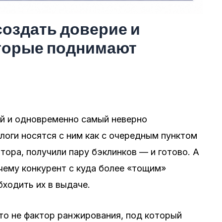
создать доверие и
оторые поднимают
ый и одновременно самый неверно
оги носятся с ним как с очередным пунктом
тора, получили пару бэклинков — и готово. А
чему конкурент с куда более «тощим»
ходить их в выдаче.
это не фактор ранжирования, под который