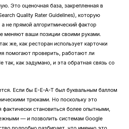
ю. Это оценочная база, закрепленная в
arch Quality Rater Guidelines), которую
 а не прямой алгоритмический фактор
е меняют ваши позиции своими руками.
так же, как ресторан использует карточки
ия помогают проверить, работают ли
 так, как задумано, и эта обратная связь со
ется. Если бы E-E-A-T был буквальным баллом
хническими трюками. Но поскольку это
я фактически становиться более опытными,
ежными — и позволить системам Google
ство подробно разбирает, что именно это