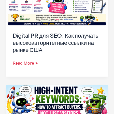
Digital PR для SEO: Как получать
высокоавторитетные ссылки на
рынке США
Digital
Read More »
PR
для
SEO:
Как
получать
высокоавторитетные