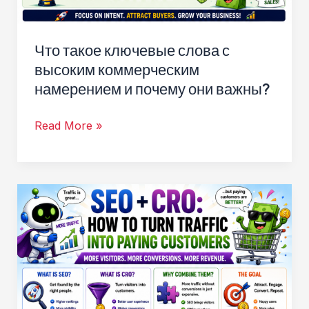
Что такое ключевые слова с
высоким коммерческим
намерением и почему они важны?
Что
Read More »
такое
ключевые
слова
с
высоким
коммерческим
намерением
и