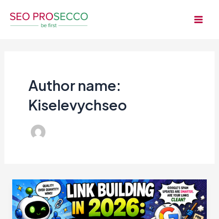
Skip
to
Mai
content
Men
Author name:
Kiselevychseo