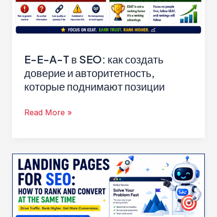
E-E-A-T в SEO: как создать
доверие и авторитетность,
которые поднимают позиции
E-
Read More »
E-
A-
T
в
SEO:
как
создать