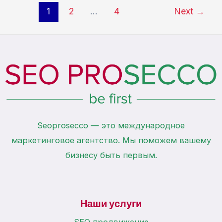
рост
Post
1
2
…
4
Next
→
трафика
pagination
и
дохода
Seoprosecco — это международное
маркетинговое агентство. Мы поможем вашему
бизнесу быть первым.
Наши услуги