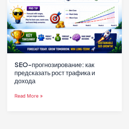
SEO-прогнозирование: как
предсказать рост трафика и
дохода
SEO-
Read More »
прогнозирование:
как
предсказать