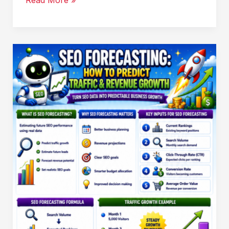
Read More »
создать
SEO-
дашборд,
который
поймёт
даже
генеральный
директор