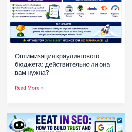
Оптимизация краулингового
бюджета: действительно ли она
вам нужна?
Оптимизация
Read More »
краулингового
бюджета:
действительно
ли
она