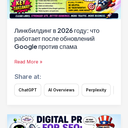
Линкбилдинг в 2026 году: что
работает после обновлений
Google против спама
Линкбилдинг
Read More »
в
Share at:
2026
году:
ChatGPT
AI Overviews
Perplexity
Grok
что
работает
после
обновлений