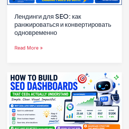
Лендинги для SEO: как
ранжироваться и конвертировать
одновременно
Лендинги
Read More »
для
SEO:
как
ранжироваться
и
конвертировать
одновременно