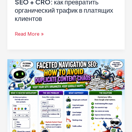
SEO + CRO: как превратить
органический трафик в платящих
клиентов
SEO
Read More »
+
CRO:
как
превратить
органический
трафик
в
платящих
клиентов